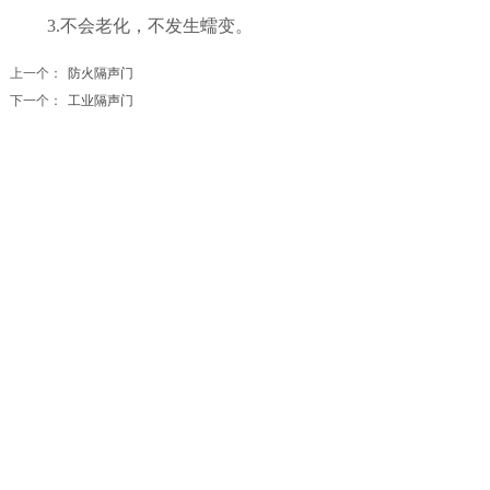
3.不会老化，不发生蠕变。
上一个：
防火隔声门
下一个：
工业隔声门
全国服务热线：
0791-88110326
18070139086