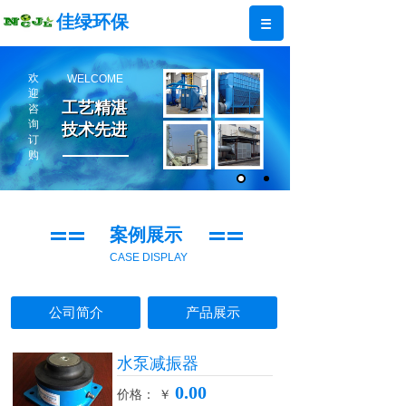
佳绿环保
欢
WELCOME
迎
工艺精湛
工艺精湛
咨
询
技术先进
技术先进
订
购
案例展示
CASE DISPLAY
公司简介
产品展示
水泵减振器
0.00
价格： ￥