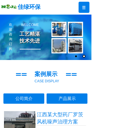
佳绿环保
欢
WELCOME
迎
工艺精湛
工艺精湛
咨
询
技术先进
技术先进
订
购
案例展示
CASE DISPLAY
公司简介
产品展示
江西某大型药厂罗茨
风机噪声治理方案