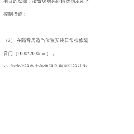
项目的经验，结合现场实际情况制定如下
控制措施：
（2） 在隔音房适当位置安装日常检修隔
音门（1000*2000mm），
3）为方便设备大修将隔音房顶部设计为
可拆卸结构方便设备大修或更换时起
吊大型设备 。
（4）为保证罗茨风机正常运行在隔音房
设置通风系统并配套安装通风消声器，
配置轴流风机辅助散热,设计为两进两出，