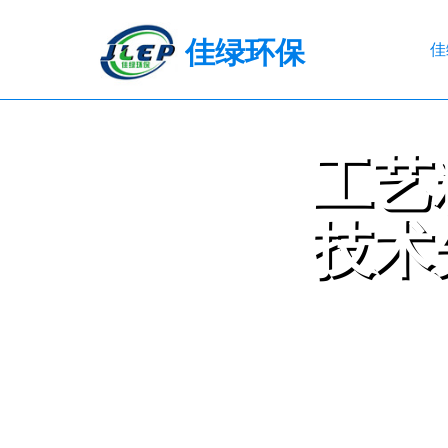
佳绿环保
佳
工艺
工艺
欢
迎
咨
技术
技术
询
订
购
EXQUISITE WO
ADVANCED TE