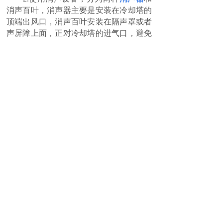
消声百叶，消声器主要是安装在冷却塔的
顶端出风口，消声百叶安装在隔声罩或者
声屏障上面，正对冷却塔的进气口，避免
影响设备进出气。消声器和消声百叶都对
空气型噪声具有较好的降噪效果。
3.因为设备的震动问题，我们根据情
况可能会用到减震器安装在底座上面，管
道震动使用弹性连接和支架，以此来解决
震动带来的建筑震动低频噪声。
如果你正在遭受冷却塔噪音问题烦
恼，请联系我们南昌佳绿环保噪音治理公
司，专业治理冷却塔噪音问题，技术经验
丰富，施工案例多，治理效果好。
上一篇：
变压器噪音大如何治理才能解决
下一篇：
工厂车间噪音如何治理