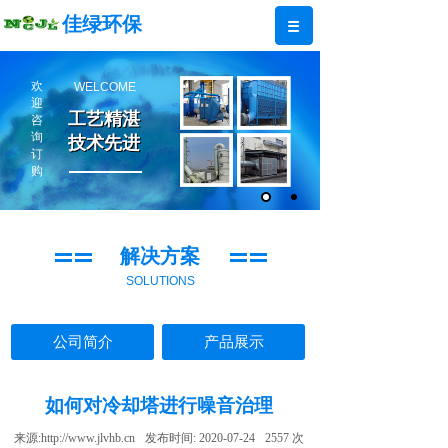
佳绿环保
欢
WELCOME
迎
工艺精湛
工艺精湛
咨
询
技术先进
技术先进
订
购
解决方案
SOLUTIONS
公司简介
产品展示
如何对冷却塔进行噪音治理
来源:
http://www.jlvhb.cn
发布时间:
2020-07-24
2557
次