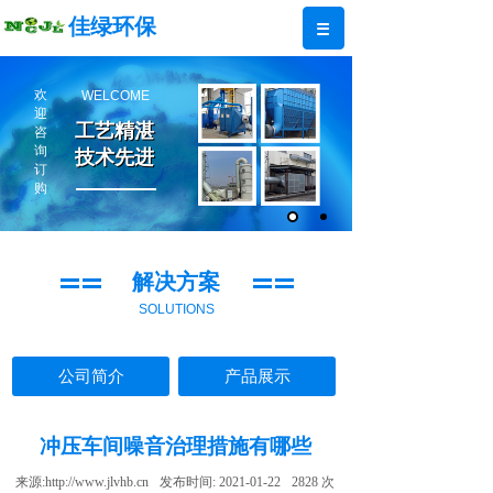
佳绿环保
欢
WELCOME
迎
工艺精湛
工艺精湛
咨
询
技术先进
技术先进
订
购
解决方案
SOLUTIONS
公司简介
产品展示
冲压车间噪音治理措施有哪些
来源:
http://www.jlvhb.cn
发布时间:
2021-01-22
2828
次