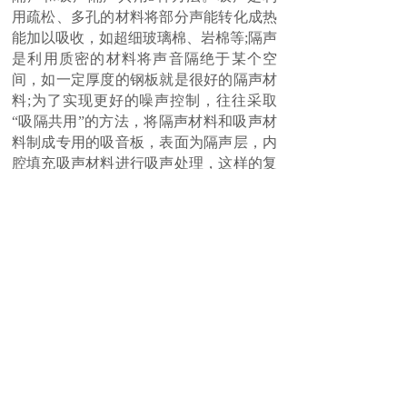
用疏松、多孔的材料将部分声能转化成热
能加以吸收，如超细玻璃棉、岩棉等;隔声
是利用质密的材料将声音隔绝于某个空
间，如一定厚度的钢板就是很好的隔声材
料;为了实现更好的噪声控制，往往采取
“吸隔共用”的方法，将隔声材料和吸声材
料制成专用的吸音板，表面为隔声层，内
腔填充吸声材料进行吸声处理，这样的复
合结构可以有效地增强整体的降噪效果。
以上是南昌佳绿环保为您介绍的冲压
车间噪音治理的措施。佳绿环保专业从事
噪声治理工程，经验丰富，专业的团队，
优质的服务，你值得选择。
上一篇：
变压器噪音治理有什么好的方法
下一篇：
工厂车间如何降噪处理