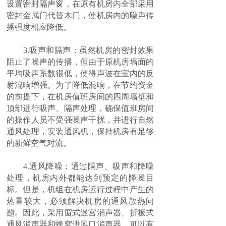
设置密封隔声窗，在原有机房内全部采用
密封金属门代替木门，使机房内的噪声传
播强度相应降低。
3.吸声和隔声：虽然机房的密封效果
阻止了噪声的传播，但由于原机房墙面的
平均吸声系数很低，使得声波在室内的反
射混响增强。为了降低混响，在节约资金
的前提下，在机房值班房间的四周墙壁和
顶部进行吸声、隔声处理，确保值班房间
的操作人员不受强噪声干扰，并进行自然
通风处理，安装通风机，保持机房有足够
的新鲜空气对流。
4.通风降噪：通过隔声、吸声和降噪
处理，机房内外都能达到预定的降噪目
标。但是，机组在机房运行过程中产生的
热量较大，必须解决机房的通风散热问
题。因此，采用窗式迷宫消声器、折板式
通风消声器和蜂窝进风口消声器，可以有