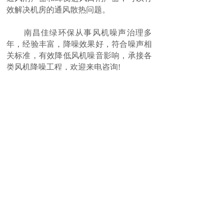
效解决机房的通风散热问题。
南昌佳绿环保从事风机噪声治理多
年，经验丰富，降噪效果好，符合噪声相
关标准，有效降低风机噪音影响，承接各
类风机降噪工程，欢迎来电咨询!
上一篇：
住宅小区民用设备噪音治理相关措......
下一篇：
配电房变压器噪音治理方案
全国服务热线：
0791-88110326