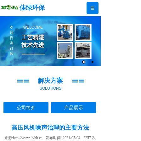
佳绿环保
欢
WELCOME
迎
工艺精湛
工艺精湛
咨
询
技术先进
技术先进
订
购
解决方案
SOLUTIONS
公司简介
产品展示
高压风机噪声治理的主要方法
来源:
http://www.jlvhb.cn
发布时间:
2021-05-04
2257
次