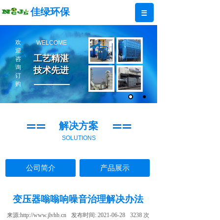
佳绿环保
欢
WELCOME
迎
工艺精湛
工艺精湛
咨
询
技术先进
技术先进
订
购
解决方案
SOLUTIONS
公司简介
产品展示
变压器嗡嗡响噪音治理解决办法
来源:
http://www.jlvhb.cn
发布时间:
2021-06-28
3238
次