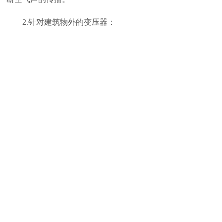
2.针对建筑物外的变压器：
(1)通过建隔声房的方式，隔断变压器
的噪音传播;
(2)在受影响的房间内，相邻变压器侧
的窗洞上，加装隔声窗。
南昌佳绿环保是专业的噪音治理公
司，从业多年，施工时间短，治理成本
低，降噪效果好，成功案例多，解决变压
器噪声大问题，找佳绿环保，欢迎来电咨
询!
上一篇：
工业机械噪声治理隔声罩声学设计
下一篇：
生产车间流水线噪音治理