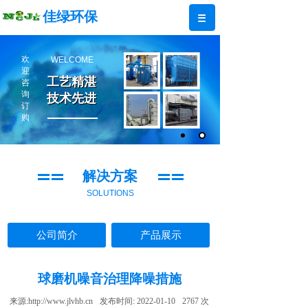
佳绿环保
欢
WELCOME
迎
工艺精湛
工艺精湛
咨
询
技术先进
技术先进
订
购
解决方案
SOLUTIONS
公司简介
产品展示
球磨机噪音治理降噪措施
来源:
http://www.jlvhb.cn
发布时间:
2022-01-10
2767
次