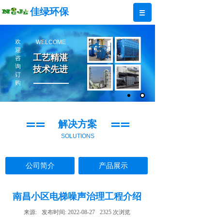
佳绿环保
欢
WELCOME
迎
工艺精湛
工艺精湛
咨
询
技术先进
技术先进
订
购
解决方案
SOLUTIONS
公司简介
产品展示
南昌小区电梯噪声治理工程介绍
来源:
发布时间:
2022-08-27
2325
次浏览