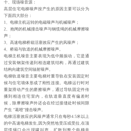
十、现场噪音源：
高层住宅电梯噪声按产生的原因主要可以分为
下面四大部分：
1、电梯主机运转的电磁噪声与机械噪声；
2、抱闸的机械撞击噪声与钢缆绳的机械摩擦噪
声；
3、高速电梯桥箱活塞效应产生的风噪声；
4、桥箱与轨道的机械摩擦噪声。
电梯主机噪音主要表现为低中频振动，它是通
过安装钢架传递到相连建筑结构，再通过建筑
结构向建筑空间辐射噪声。
电梯轨道噪音主要电梯对重导轨在安装固定时
候与住宅墙体形成了刚性连接。电梯运行时对
重架滑动产生的磨擦噪声，通过导轨固定件传
播到相连住宅室内，在轨道垂直度有偏差时
候，除摩擦噪声外还会在经过接缝处时候间隙
产生 “葛噔”撞击噪声。
电梯活塞效应的风噪声通常只在每秒4.5米以上
的中高速电梯发生,因为突然地受压或受拉,在顶
层缆绳口会出现啸叫声，扩散到整个电梯井