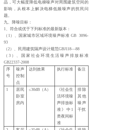
品，可大幅度降低电梯噪声对周围建筑空间的
影响，从根本上解决电梯低频噪声的扰民问
题。
九、降噪目标：
1、符合或优于下列标准的最新版本：
（1）、国家城市区域环境噪声标准 GB 3096-
93
（2）、民用建筑隔声设计规范GBJ118—88
（3）、国家社会环境生活噪声排放标准
GB22337-2008
序
噪声
达到效果
执行标准
备注
号
控制
点
1
居民
≤30dB（A）
《社会生
排除
卧室
活环境噪
其他
房内
声排放标
噪声
准》中1
干扰
类夜间标
准
2
客厅
≤35dB（A）
《社会生
排除