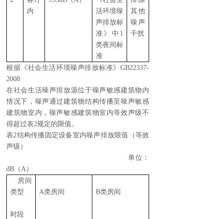
内
活环境噪
其他
声排放标
噪声
准》中1
干扰
类夜间标
准
根据《社会生活环境噪声排放标准》GB22337-
2008
在社会生活噪声排放源位于噪声敏感建筑物内
情况下，噪声通过建筑物结构传播至噪声敏感
建筑物室内，噪声敏感建筑物室内等效声级不
得超过表2规定的限值。
表2结构传播固定设备室内噪声排放限值（等效
声级）
单位：
dB（A）
房间
类型
A类房间
B类房间
时段