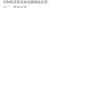
控制柜采取高效低频隔振处理。
十二、降噪效果：
序
噪声
达到效果
执行标准
备注
号
控制
点
1
居民
≤30dB（A）
《社会生
排除
卧室
活环境噪
其他
房内
声排放标
噪声
准》中1
干扰
类夜间标
准
2
客厅
≤35dB（A）
《社会生
排除
内
活环境噪
其他
声排放标
噪声
准》中1
干扰
类夜间标
准