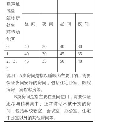
噪声敏
感建
筑物所
昼 间
夜 间
昼 间
夜 间
处生
环境功
能区
0
40
30
40
30
1
40
30
45
35
2、3、
45
35
50
40
4
说明：A类房间是指以睡眠为主要目的，需要
保证夜间安静的房间，包括住宅卧室、医院
病房、宾馆客房等。
B类房间是指主要在昼间使用，需要保证
思考与精神集中、正常讲话不被干扰的房
间，包括学校教室、会议室、办公室、住宅
中卧室以外的其他房间等。