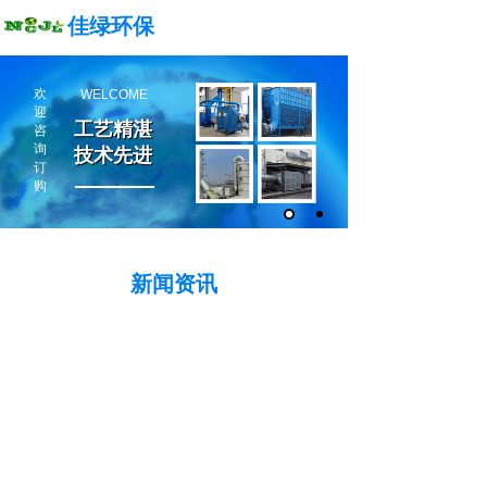
佳绿环保
欢
WELCOME
迎
工艺精湛
工艺精湛
咨
询
技术先进
技术先进
订
购
新闻资讯
NEWS INFORMATION
公司新闻
行业动态
搜索