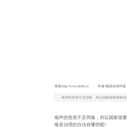
来源:
http://www.jlvhb.cn
|
作者:
南昌佳绿环保
噪声的危害不言而喻，所以国家很重视噪音
噪声的危害不言而喻，所以国家很重
噪音治理的办法有哪些呢?