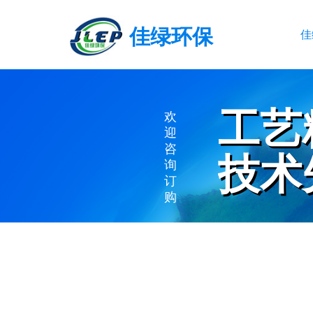
佳绿环保
佳
工艺
工艺
欢
迎
咨
技术
技术
询
订
购
EXQUISITE WO
ADVANCED TE