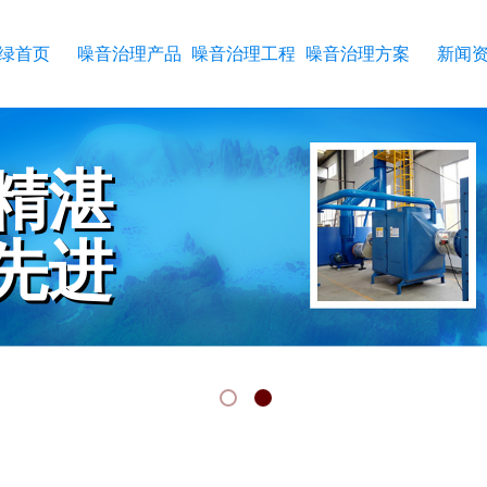
绿首页
噪音治理产品
噪音治理工程
噪音治理方案
新闻
精湛
精湛
先进
先进
RKMANSHIP
CHNOLOGY