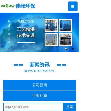
佳绿环保
欢
WELCOME
迎
工艺精湛
工艺精湛
咨
询
技术先进
技术先进
订
购
新闻资讯
NEWS INFORMATION
公司新闻
行业动态
搜索