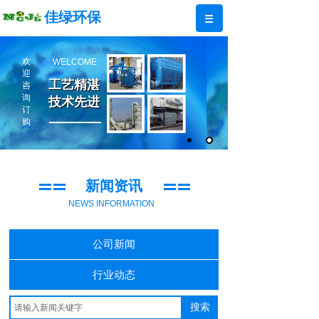
佳绿环保
欢
WELCOME
迎
工艺精湛
工艺精湛
咨
询
技术先进
技术先进
订
购
新闻资讯
NEWS INFORMATION
公司新闻
行业动态
搜索