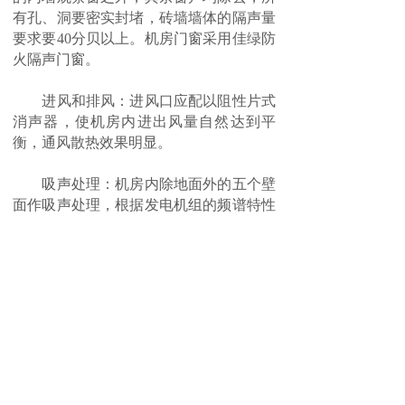
有孔、洞要密实封堵，砖墙墙体的隔声量
要求要40分贝以上。机房门窗采用佳绿防
火隔声门窗。
进风和排风：进风口应配以阻性片式
消声器，使机房内进出风量自然达到平
衡，通风散热效果明显。
吸声处理：机房内除地面外的五个壁
面作吸声处理，根据发电机组的频谱特性
采用穿孔板共振吸声结构。
发电机噪声控制工程就选南昌佳绿环
保，发电机降噪处理经验丰富，提供方案
设计制造安装全方位服务，治理效果高于
国家标准，且价格优惠，是你治理发电机
噪声的最佳选择。
上一篇：
空压机隔声降噪的方法