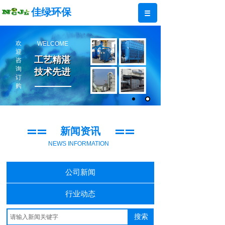
佳绿环保
欢
WELCOME
迎
工艺精湛
工艺精湛
咨
询
技术先进
技术先进
订
购
新闻资讯
NEWS INFORMATION
公司新闻
行业动态
搜索