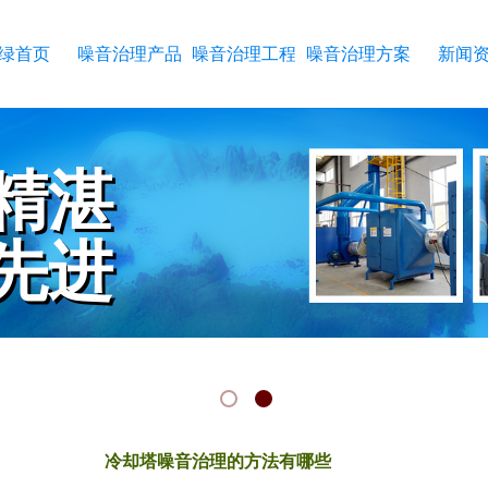
绿首页
噪音治理产品
噪音治理工程
噪音治理方案
新闻
精湛
精湛
先进
先进
RKMANSHIP
CHNOLOGY
冷却塔噪音治理的方法有哪些