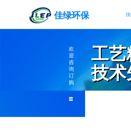
佳绿环保
佳
工艺
工艺
欢
迎
咨
技术
技术
询
订
购
EXQUISITE WO
ADVANCED TE