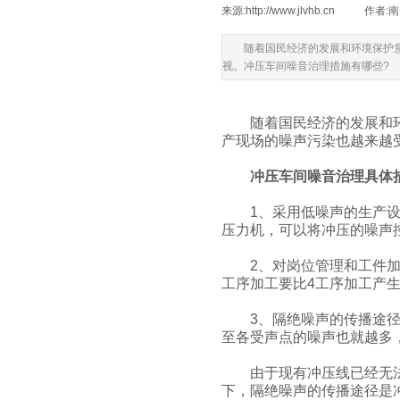
来源:
http://www.jlvhb.cn
|
作者:
南
随着国民经济的发展和环境保护
视。冲压车间噪音治理措施有哪些?
随着国民经济的发展和环境
产现场的噪声污染也越来越
冲压车间噪音治理具体
1、采用低噪声的生产设备
压力机，可以将冲压的噪声控
2、对岗位管理和工件加工
工序加工要比4工序加工产
3、隔绝噪声的传播途径，
至各受声点的噪声也就越多
由于现有冲压线已经无法在
下，隔绝噪声的传播途径是