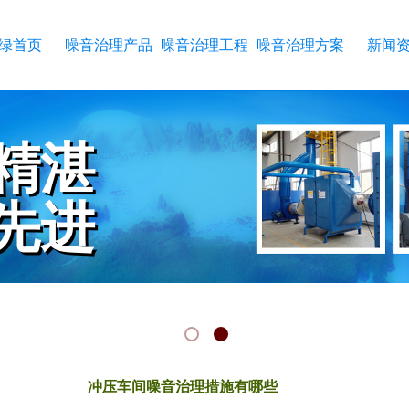
绿首页
噪音治理产品
噪音治理工程
噪音治理方案
新闻
精湛
精湛
先进
先进
RKMANSHIP
CHNOLOGY
冲压车间噪音治理措施有哪些