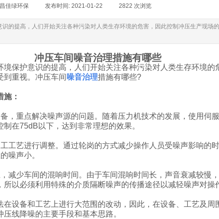
昌佳绿环保
|
发布时间:
2021-01-22
|
2822
次浏览
|
意识的提高，人们开始关注各种污染对人类生存环境的危害，因此控制冲压生产现场
冲压车间噪音治理措施有哪些
保护意识的提高，人们开始关注各种污染对人类生存环境的
受到重视。冲压车间
噪音治理
措施有哪些?
措施：
，重点解决噪声源的问题。随着压力机技术的发展，使用伺服
制在75dB以下，达到非常理想的效果。
工艺进行调整。通过轮岗的方式减少操作人员受噪声影响的时间
生的噪声小。
减少车间的混响时间。由于车间混响时间长，声音衰减较慢，
，所以必须利用特殊的介质隔断噪声的传播途径以减轻噪声对操
设备和工艺上进行大范围的改动，因此，在设备、工艺及周
冲压线降噪的主要手段和基本思路。