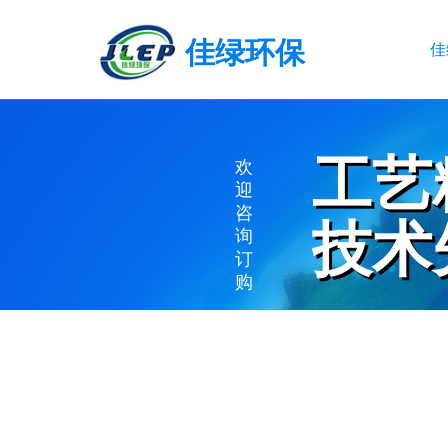
佳绿环保
佳
工艺
工艺
欢
迎
咨
技术
技术
询
订
购
EXQUISITE WO
ADVANCED TE