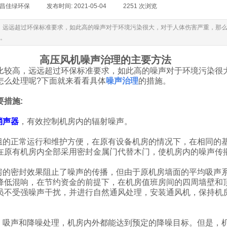
昌佳绿环保
|
发布时间:
2021-05-04
|
2251
次浏览
|
，远远超过环保标准要求，如此高的噪声对于环境污染很大，对于人体伤害严重，那
施。
高压风机噪声治理的主要方法
较高，远远超过环保标准要求，如此高的噪声对于环境污染很
怎么处理呢?下面就来看看具体
噪声治理
的措施。
措施:
消声器
，有效控制机房内的辐射噪声。
的正常运行和维护方便，在原有设备机房的情况下，在相同的
在原有机房内全部采用密封金属门代替木门，使机房内的噪声传
的密封效果阻止了噪声的传播，但由于原机房墙面的平均吸声
降低混响，在节约资金的前提下，在机房值班房间的四周墙壁和
员不受强噪声干扰，并进行自然通风处理，安装通风机，保持机
吸声和降噪处理，机房内外都能达到预定的降噪目标。但是，