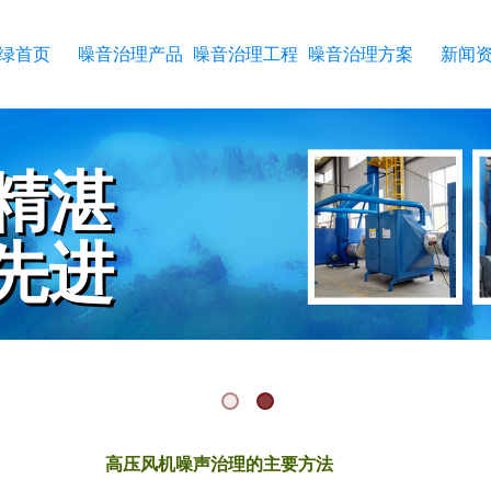
绿首页
噪音治理产品
噪音治理工程
噪音治理方案
新闻
精湛
精湛
先进
先进
RKMANSHIP
CHNOLOGY
高压风机噪声治理的主要方法