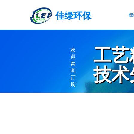
佳绿环保
佳
工艺
工艺
欢
迎
咨
技术
技术
询
订
购
EXQUISITE WO
ADVANCED TE